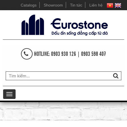
Catalogs
Showroom
Tin tức
Liên hệ
HOTLINE: 0903 930 126 | 0903 598 407
Toggle
navigation