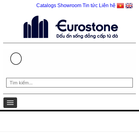
Catalogs
Showroom
Tin tức
Liên hệ
HOTLINE: 0903 930 126 | 0903 598 407
Toggle
navigation