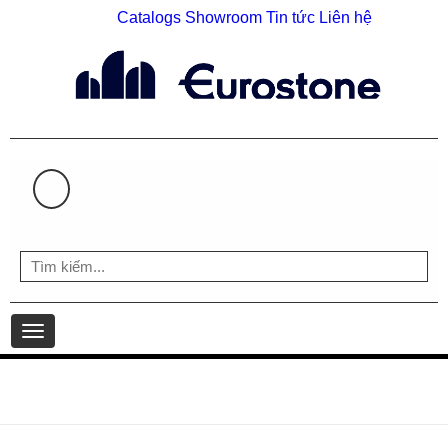
Catalogs
Showroom
Tin tức
Liên hệ
HOTLINE: 0903 930 126 | 0903 598 407
Toggle
navigation