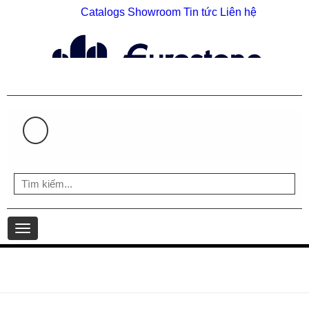
Catalogs
Showroom
Tin tức
Liên hệ
HOTLINE: 0903 930 126 | 0903 598 407
Toggle
navigation