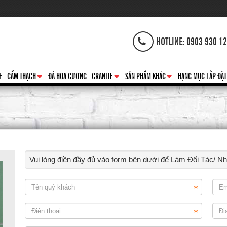
HOTLINE: 0903 930 1
E - CẨM THẠCH
ĐÁ HOA CƯƠNG - GRANITE
SẢN PHẨM KHÁC
HẠNG MỤC LẮP ĐẶT
+
+
+
Vui lòng điền đầy đủ vào form bên dưới để Làm Đối Tác/ N