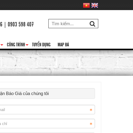
26 | 0903 598 407
CÔNG TRÌNH
TUYỂN DỤNG
MAP ĐÁ
+
+
hận Báo Giá của chúng tôi