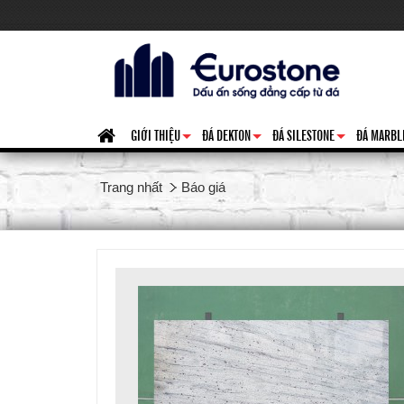
GIỚI THIỆU
ĐÁ DEKTON
ĐÁ SILESTONE
ĐÁ MARBL
+
+
+
Trang nhất
Báo giá