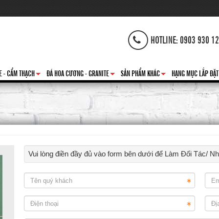
HOTLINE: 0903 930 1
E - CẨM THẠCH
ĐÁ HOA CƯƠNG - GRANITE
SẢN PHẨM KHÁC
HẠNG MỤC LẮP ĐẶT
+
+
+
Vui lòng điền đầy đủ vào form bên dưới để Làm Đối Tác/ N