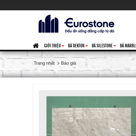
GIỚI THIỆU
ĐÁ DEKTON
ĐÁ SILESTONE
ĐÁ MARBL
+
+
+
Trang nhất
Báo giá