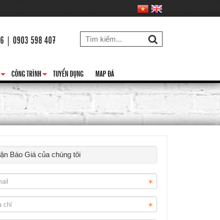
26 | 0903 598 407
CÔNG TRÌNH
TUYỂN DỤNG
MAP ĐÁ
+
+
hận Báo Giá của chúng tôi