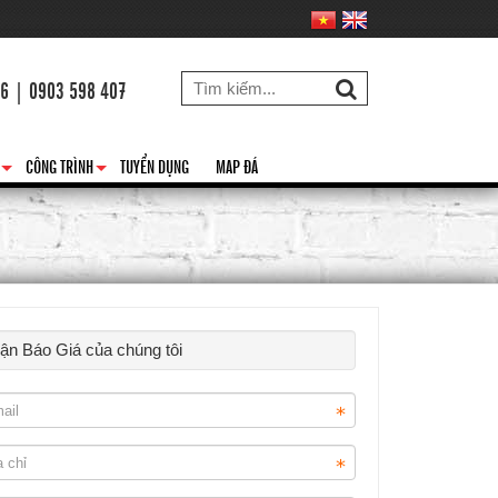
26 | 0903 598 407
CÔNG TRÌNH
TUYỂN DỤNG
MAP ĐÁ
+
+
hận Báo Giá của chúng tôi