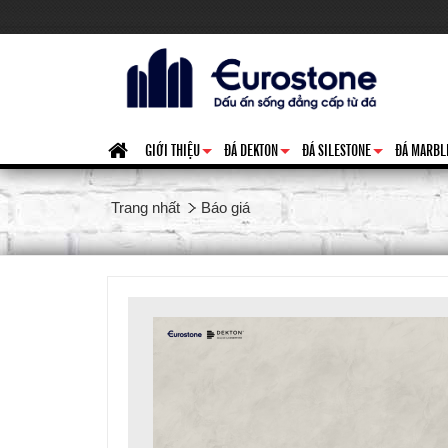
GIỚI THIỆU
ĐÁ DEKTON
ĐÁ SILESTONE
ĐÁ MARBL
+
+
+
Trang nhất
Báo giá