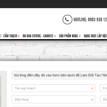
HOTLINE: 0903 930 1
E - CẨM THẠCH
ĐÁ HOA CƯƠNG - GRANITE
SẢN PHẨM KHÁC
HẠNG MỤC LẮP ĐẶT
+
+
+
Vui lòng điền đầy đủ vào form bên dưới để Làm Đối Tác/ N