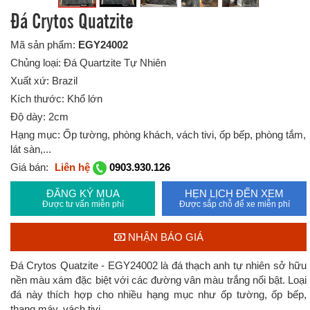
Đá Crytos Quatzite
Mã sản phẩm:
EGY24002
Chủng loại: Đá Quartzite Tự Nhiên
Xuất xứ: Brazil
Kích thước: Khổ lớn
Độ dày: 2cm
Hạng mục: Ốp tường, phòng khách, vách tivi, ốp bếp, phòng tắm,
lát sàn,...
Giá bán:
Liên hệ
0903.930.126
ĐĂNG KÝ MUA
HẸN LỊCH ĐẾN XEM
Được tư vấn miễn phí
Được sắp chỗ để xe miễn phí
NHẬN BÁO GIÁ
Đá Crytos Quatzite - EGY24002 là đá thạch anh tự nhiên sở hữu
nền màu xám đặc biệt với các đường vân màu trắng nổi bật. Loại
đá này thích hợp cho nhiều hạng mục như ốp tường, ốp bếp,
thang máy, vách tivi