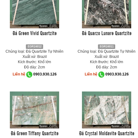
Đá Green Vivid Quartzite
Đá Quarzo Lunare Quartzite
EGR24012
EGR24011
Chủng loại: Đá Quartzite Tự Nhiên
Chủng loại: Đá Quartzite Tự Nhiên
Xuất xứ: Brazil
Xuất xứ: Brazil
Kích thước: Khổ lớn
Kích thước: Khổ lớn
Độ dày: 2cm
Độ dày: 2cm
Liên hệ
0903.930.126
Liên hệ
0903.930.126
Đá Green Tiffany Quartzite
Đá Crystal Moldavite Quartzite