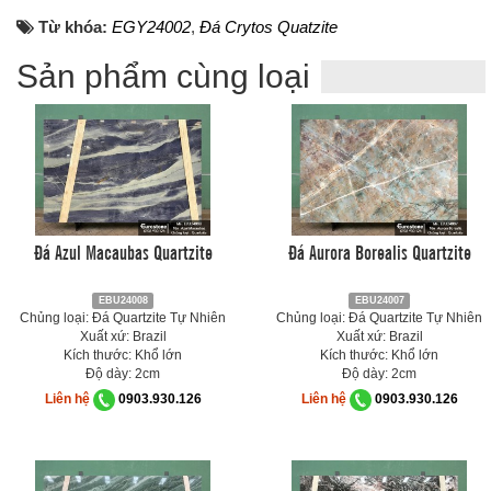
Từ khóa:
EGY24002
,
Đá Crytos Quatzite
Sản phẩm cùng loại
Đá Azul Macaubas Quartzite
Đá Aurora Borealis Quartzite
EBU24008
EBU24007
Chủng loại: Đá Quartzite Tự Nhiên
Chủng loại: Đá Quartzite Tự Nhiên
Xuất xứ: Brazil
Xuất xứ: Brazil
Kích thước: Khổ lớn
Kích thước: Khổ lớn
Độ dày: 2cm
Độ dày: 2cm
Liên hệ
0903.930.126
Liên hệ
0903.930.126