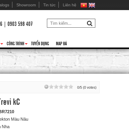
alogs
Showroom
Tin tức
Liên hệ
26 | 0903 598 407
CÔNG TRÌNH
TUYỂN DỤNG
MAP ĐÁ
+
+
0/5 (0 votes)
revi kC
BR7210
Dekton Màu Nâu
n Nha