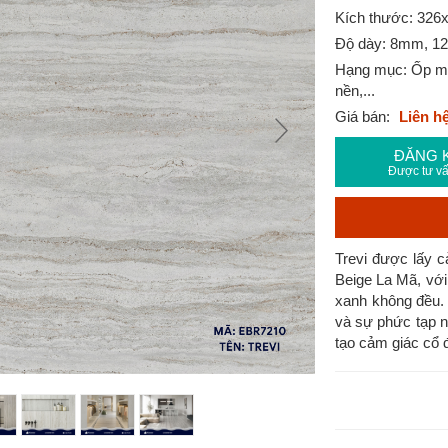
Kích thước: 32
Độ dày: 8mm, 
Hạng mục: Ốp mặt t
nền,...
Giá bán:
Liên h
ĐĂNG 
Được tư vấ
Trevi được lấy c
Beige La Mã, vớ
xanh không đều. 
và sự phức tạp n
tạo cảm giác cổ đ