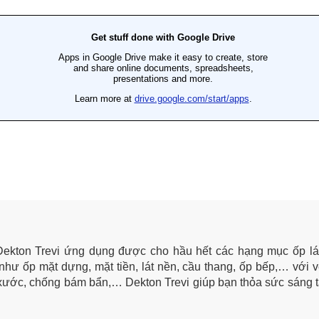
Dekton Trevi ứng dụng được cho hầu hết các hạng mục ốp lát 
hư ốp mặt dựng, mặt tiền, lát nền, cầu thang, ốp bếp,… với v
 xước, chống bám bẩn,… Dekton Trevi giúp bạn thỏa sức sáng 