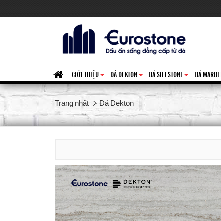
GIỚI THIỆU
ĐÁ DEKTON
ĐÁ SILESTONE
ĐÁ MARBL
+
+
+
Trang nhất
Đá Dekton