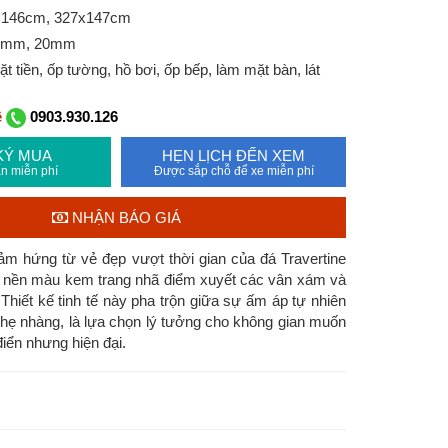
6x146cm, 327x147cm
12mm, 20mm
iền, ốp tường, hồ bơi, ốp bếp, làm mặt bàn, lát
ệ
0903.930.126
KÝ MUA
HẸN LỊCH ĐẾN XEM
n miễn phí
Được sắp chỗ để xe miễn phí
NHẬN BÁO GIÁ
ảm hứng từ vẻ đẹp vượt thời gian của đá Travertine
i nền màu kem trang nhã điểm xuyết các vân xám và
Thiết kế tinh tế này pha trộn giữa sự ấm áp tự nhiên
hẹ nhàng, là lựa chọn lý tưởng cho không gian muốn
iển nhưng hiện đại.