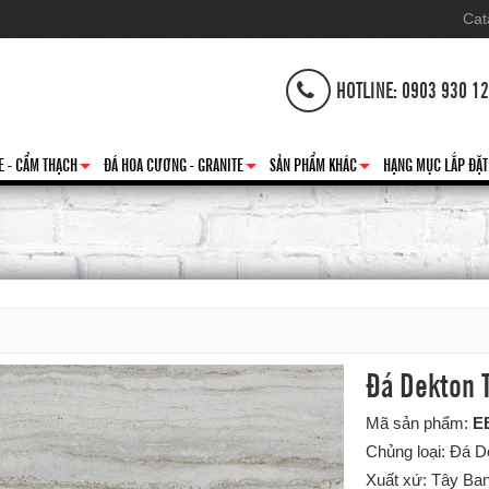
Cat
HOTLINE: 0903 930 1
E - CẨM THẠCH
ĐÁ HOA CƯƠNG - GRANITE
SẢN PHẨM KHÁC
HẠNG MỤC LẮP ĐẶT
+
+
+
Đá Dekton T
Mã sản phẩm:
E
Chủng loại: Đá 
Xuất xứ: Tây Ba