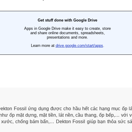
Dekton Fossil ứng dụng được cho hầu hết các hạng mục ốp lát
hư ốp mặt dựng, mặt tiền, lát nền, cầu thang, ốp bếp,… với v
ầy xước, chống bám bẩn,… Dekton Fossil giúp bạn thỏa sức s