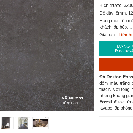
Kích thước: 32
Độ dày: 8mm, 
Hạng mục: ốp mặt
khách, ốp bếp,…
Giá bán:
Liên h
ĐĂNG 
Được tư vấ
Đá Dekton Foss
đốm màu trắng p
thạch. Với tông 
những không gian
Fossil
được ứng 
lavabo, ốp phòng 