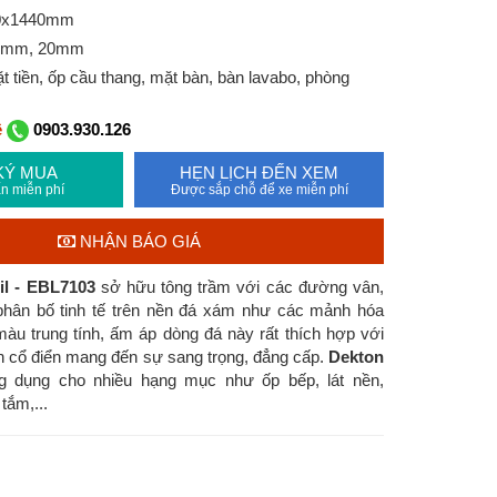
00x1440mm
12mm, 20mm
 tiền, ốp cầu thang, mặt bàn, bàn lavabo, phòng
ệ
0903.930.126
KÝ MUA
HẸN LỊCH ĐẾN XEM
n miễn phí
Được sắp chỗ để xe miễn phí
NHẬN BÁO GIÁ
il - EBL7103
sở hữu tông trầm với các đường vân,
hân bố tinh tế trên nền đá xám như các mảnh hóa
màu trung tính, ấm áp dòng đá này rất thích hợp với
 cổ điển mang đến sự sang trọng, đẳng cấp.
Dekton
dụng cho nhiều hạng mục như ốp bếp, lát nền,
tắm,...