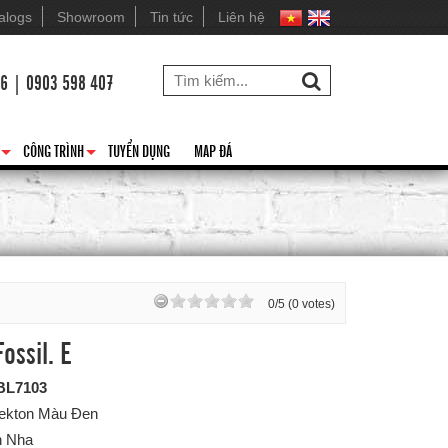
alogs
Showroom
Tin tức
Liên hệ
26 | 0903 598 407
CÔNG TRÌNH
TUYỂN DỤNG
MAP ĐÁ
+
+
0/5 (0 votes)
ossil. E
BL7103
Dekton Màu Đen
n Nha