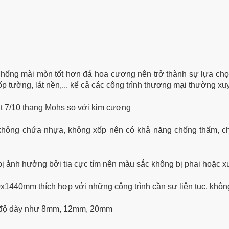
hống mài mòn tốt hơn đá hoa cương nên trở thành sự lựa chọn
ốp tường, lát nền,... kể cả các công trình thương mại thường x
ạt 7/10 thang Mohs so với kim cương
 không chứa nhựa, không xốp nên có khả năng chống thấm, 
bị ảnh hưởng bởi tia cực tím nên màu sắc không bị phai hoặc x
x1440mm thích hợp với những công trình cần sự liên tục, khôn
u độ dày như 8mm, 12mm, 20mm