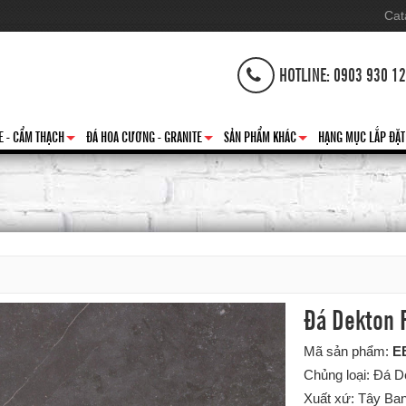
Cat
HOTLINE: 0903 930 1
E - CẨM THẠCH
ĐÁ HOA CƯƠNG - GRANITE
SẢN PHẨM KHÁC
HẠNG MỤC LẮP ĐẶT
+
+
+
Đá Dekton F
Mã sản phẩm:
E
Chủng loại: Đá 
Xuất xứ: Tây Ba