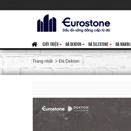
GIỚI THIỆU
ĐÁ DEKTON
ĐÁ SILESTONE
ĐÁ MARBL
+
+
+
Trang nhất
Đá Dekton