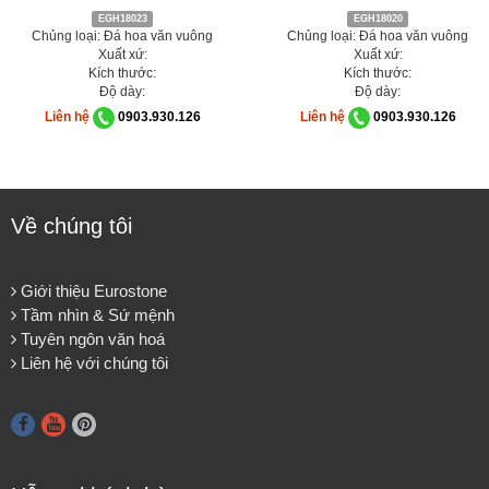
EGH18023
EGH18020
Chủng loại: Đá hoa văn vuông
Chủng loại: Đá hoa văn vuông
Xuất xứ:
Xuất xứ:
Kích thước:
Kích thước:
Độ dày:
Độ dày:
Liên hệ
0903.930.126
Liên hệ
0903.930.126
Về chúng tôi
Giới thiệu Eurostone
Tầm nhìn & Sứ mệnh
Tuyên ngôn văn hoá
Liên hệ với chúng tôi