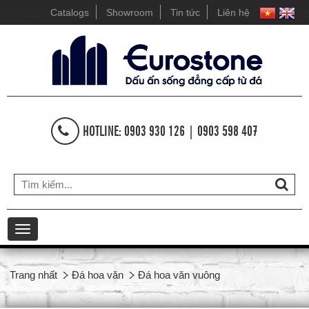
Catalogs
Showroom
Tin tức
Liên hệ
HOTLINE: 0903 930 126 | 0903 598 407
Toggle
navigation
Trang nhất
Đá hoa văn
Đá hoa văn vuông