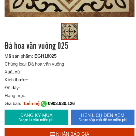
Đá hoa văn vuông 025
Mã sản phẩm:
EGH18025
Chủng loại: Đá hoa văn vuông
Xuất xứ:
Kích thước:
Độ dày:
Hạng mục:
Giá bán:
Liên hệ
0903.930.126
ĐĂNG KÝ MUA
HẸN LỊCH ĐẾN XEM
Được tư vấn miễn phí
Được sắp chỗ để xe miễn phí
NHẬN BÁO GIÁ