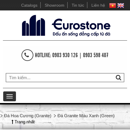
Catalogs
Showroom
Tin tức
Liên hệ
HOTLINE: 0903 930 126 | 0903 598 407
Toggle
navigation
Đá Hoa Cương (Granite)
Đá Granite Màu Xanh (Green)
Trang nhất