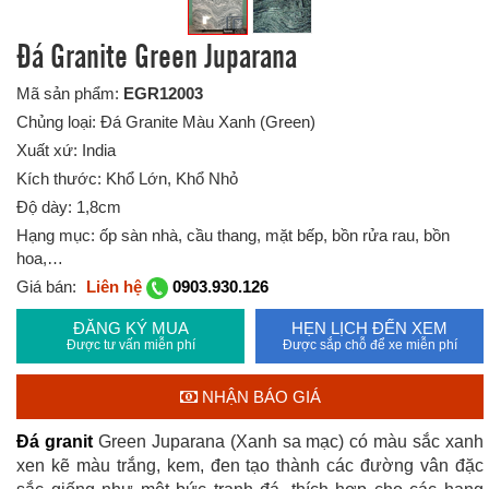
Đá Granite Green Juparana
Mã sản phẩm:
EGR12003
Chủng loại: Đá Granite Màu Xanh (Green)
Xuất xứ: India
Kích thước: Khổ Lớn, Khổ Nhỏ
Độ dày: 1,8cm
Hạng mục: ốp sàn nhà, cầu thang, mặt bếp, bồn rửa rau, bồn
hoa,…
Giá bán:
Liên hệ
0903.930.126
ĐĂNG KÝ MUA
HẸN LỊCH ĐẾN XEM
Được tư vấn miễn phí
Được sắp chỗ để xe miễn phí
NHẬN BÁO GIÁ
Đá granit
Green Juparana (Xanh sa mạc) có màu sắc xanh
xen kẽ màu trắng, kem, đen tạo thành các đường vân đặc