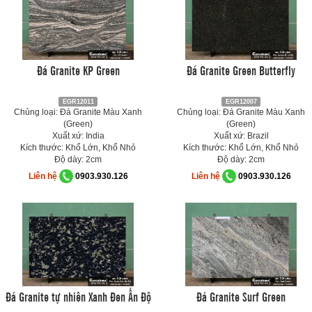
Đá Granite KP Green
Đá Granite Green Butterfly
EGR12011
EGR12007
Chủng loại: Đá Granite Màu Xanh
Chủng loại: Đá Granite Màu Xanh
(Green)
(Green)
Xuất xứ: India
Xuất xứ: Brazil
Kích thước: Khổ Lớn, Khổ Nhỏ
Kích thước: Khổ Lớn, Khổ Nhỏ
Độ dày: 2cm
Độ dày: 2cm
Liên hệ
0903.930.126
Liên hệ
0903.930.126
Đá Granite tự nhiên Xanh Đen Ấn Độ
Đá Granite Surf Green