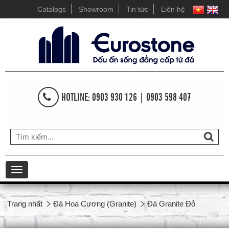
Catalogs
Showroom
Tin tức
Liên hệ
HOTLINE: 0903 930 126 | 0903 598 407
Toggle
navigation
Trang nhất
Đá Hoa Cương (Granite)
Đá Granite Đỏ