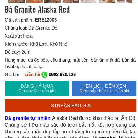
Đá Granite Alaska Red
Mã sản phẩm:
ERE12003
Chủng loại: Đá Granite Đỏ
Xuất xứ: India
Kích thước: Khổ Lớn, Khổ Nhỏ
Độ dày: 2cm
Hạng mục: đá ốp bếp, cầu thang, mặt tiền, bàn ăn mặt đá, bàn đá
lavabo, đá lát nền,..
Giá bán:
Liên hệ
0903.930.126
ĐĂNG KÝ MUA
HẸN LỊCH ĐẾN XEM
Được tư vấn miễn phí
Được sắp chỗ để xe miễn phí
NHẬN BÁO GIÁ
Đá granite tự nhiên
Alaska Red được khai thác tại Ấn Độ.
Chúng sở hữu màu sắc đỏ tươi bắt mắt kết hợp cùng cac
khoáng sản màu đẹp tập hợp thàng từng mảng trên đá, tạo