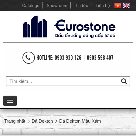
Catalogs
Showroom
Tin tức
Liên hệ
HOTLINE: 0903 930 126 | 0903 598 407
Toggle
navigation
Trang nhất
Đá Dekton
Đá Dekton Màu Xám