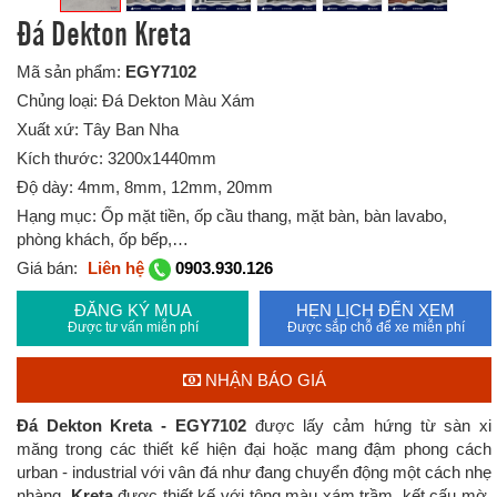
Đá Dekton Kreta
Mã sản phẩm:
EGY7102
Chủng loại: Đá Dekton Màu Xám
Xuất xứ: Tây Ban Nha
Kích thước: 3200x1440mm
Độ dày: 4mm, 8mm, 12mm, 20mm
Hạng mục: Ốp mặt tiền, ốp cầu thang, mặt bàn, bàn lavabo,
phòng khách, ốp bếp,…
Giá bán:
Liên hệ
0903.930.126
ĐĂNG KÝ MUA
HẸN LỊCH ĐẾN XEM
Được tư vấn miễn phí
Được sắp chỗ để xe miễn phí
NHẬN BÁO GIÁ
Đá Dekton Kreta - EGY7102
được lấy cảm hứng từ
sàn xi
măng
trong các thiết kế hiện đại hoặc mang đậm phong cách
urban - industrial
với vân đá như đang chuyển động một cách nhẹ
nhàng.
Kreta
được thiết kế với tông màu xám trầm, kết cấu mờ,