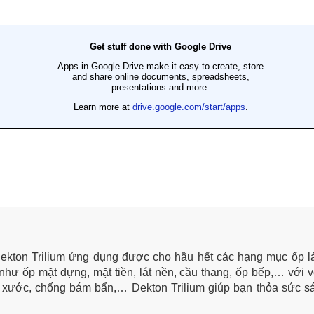
ekton Trilium ứng dụng được cho hầu hết các hạng mục ốp lát
hư ốp mặt dựng, mặt tiền, lát nền, cầu thang, ốp bếp,… với v
y xước, chống bám bẩn,… Dekton Trilium giúp bạn thỏa sức s