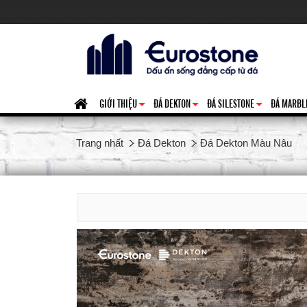
GIỚI THIỆU
ĐÁ DEKTON
ĐÁ SILESTONE
ĐÁ MARBL
+
+
+
Trang nhất
Đá Dekton
Đá Dekton Màu Nâu