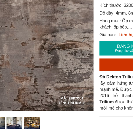
Kích thước: 32
Độ dày: 4mm, 
Hạng mục: Ốp mặt
khách, ốp bếp,…
Giá bán:
Liên h
ĐĂNG 
Được tư vấ
Đá Dekton Trili
lấy cảm hứng từ
mạnh mẽ.
Được t
2016 trở thàn
Trilium
được thiế
mới mẻ cho không