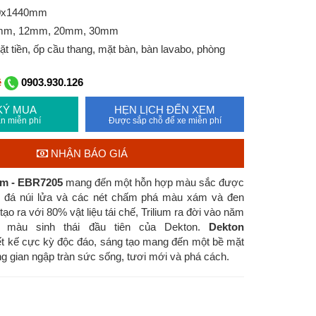
00x1440mm
8mm, 12mm, 20mm, 30mm
 tiền, ốp cầu thang, mặt bàn, bàn lavabo, phòng
ệ
0903.930.126
KÝ MUA
HẸN LỊCH ĐẾN XEM
n miễn phí
Được sắp chỗ để xe miễn phí
NHẬN BÁO GIÁ
um - EBR7205
mang đến
một hỗn hợp màu sắc được
 đá núi lửa và các nét chấm phá màu xám và đen
ạo ra với 80% vật liệu tái chế, Trilium ra đời vào năm
h màu sinh thái đầu tiên của Dekton.
Dekton
t kế cực kỳ độc đáo, sáng tạo mang đến một bề mặt
 gian ngập tràn sức sống, tươi mới và phá cách.