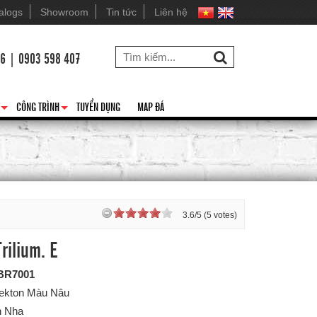
alogs
Showroom
Tin tức
Liên hệ
26 | 0903 598 407
CÔNG TRÌNH
TUYỂN DỤNG
MAP ĐÁ
+
+
3.6/5 (5 votes)
rilium. E
BR7001
Dekton Màu Nâu
n Nha