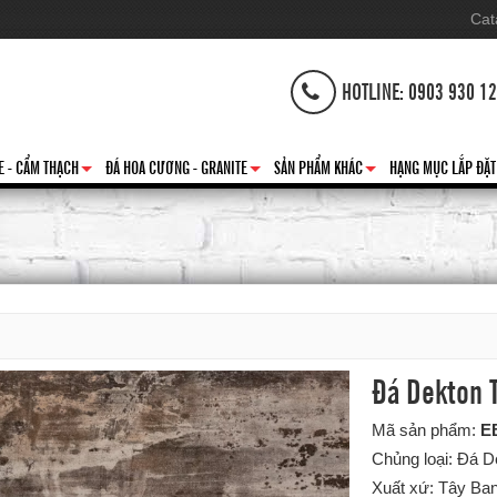
Cat
HOTLINE: 0903 930 1
E - CẨM THẠCH
ĐÁ HOA CƯƠNG - GRANITE
SẢN PHẨM KHÁC
HẠNG MỤC LẮP ĐẶT
+
+
+
Đá Dekton T
Mã sản phẩm:
E
Chủng loại: Đá 
Xuất xứ: Tây Ba