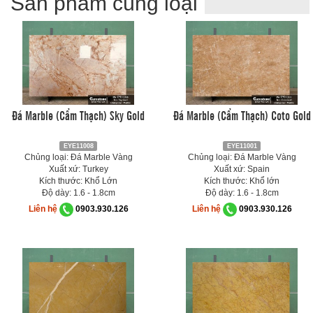
Sản phẩm cùng loại
Đá Marble (Cẩm Thạch) Sky Gold
Đá Marble (Cẩm Thạch) Coto Gold
EYE11008
EYE11001
Chủng loại: Đá Marble Vàng
Chủng loại: Đá Marble Vàng
Xuất xứ: Turkey
Xuất xứ: Spain
Kích thước: Khổ Lớn
Kích thước: Khổ lớn
Độ dày: 1.6 - 1.8cm
Độ dày: 1.6 - 1.8cm
Liên hệ
0903.930.126
Liên hệ
0903.930.126