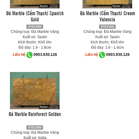
Đá Marble (Cẩm Thạch) Spanish
Đá Marble (Cẩm Thạch) Cream
Gold
Valencia
EYE11005
EYE11002
Chủng loại: Đá Marble Vàng
Chủng loại: Đá Marble Vàng
Xuất xứ: Spain
Xuất xứ: Spain
Kích thước: Khổ lớn
Kích thước: Khổ lớn
Độ dày: 1.6 - 1.8cm
Độ dày: 1.6 - 1.8cm
Liên hệ
0903.930.126
Liên hệ
0903.930.126
Đá Marble Rainforest Golden
EYE11004
Chủng loại: Đá Marble Vàng
Xuất xứ: India