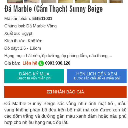
Đá Marble (Cẩm Thạch) Sunny Beige
Mã sản phẩm:
EBE11031
Chủng loại: Đá Marble Vàng
Xuất xứ: Egypt
Kích thước: Khổ lớn
Độ dày: 1.6 - 1.8cm
Hạng mục: Lát nền, ốp tường, ốp phòng tắm, cầu thang,...
Giá bán:
Liên hệ
0903.930.126
ĐĂNG KÝ MUA
HẸN LỊCH ĐẾN XEM
Được tư vấn miễn phí
Được sắp chỗ để xe miễn phí
NHẬN BÁO GIÁ
Đá Marble Sunny Beige sắc vàng như ánh mặt trời, màu
vàng không phân bố đều trên bề mặt mà còn được xen kẽ
các đốm trắng và đường gân màu xanh đậm hoặc nâu phù
hợp cho nhiều hạng mục ốp lát.