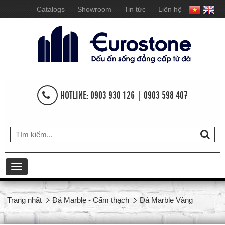
Catalogs
Showroom
Tin tức
Liên hệ
HOTLINE: 0903 930 126 | 0903 598 407
Toggle
navigation
Trang nhất
Đá Marble - Cẩm thạch
Đá Marble Vàng