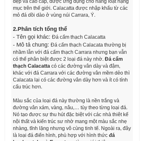
đẹp và cao cấp, được ứng dụng cho hàng loạt hạng
mục trên thế giới. Calacatta được nhập khẩu từ các
mỏ đá dồi dào ở vùng núi Carrara, Ý.
2.Phân tích tổng thể
- Tên gọi khác:
Đá cẩm thạch Calacatta
- Mô tả chung:
Đá cẩm thạch Calacata thường bị
nhầm lẫn với đá cẩm thạch Carrara nhưng bạn vẫn
có thể phân biệt được 2 loại đá này nhờ.
Đá cẩm
thạch Calacatta
có các đường vân dày và đậm,
khác với đá Carrara với các đường vân mềm dẻo thì
Calacata lại có các đường vân dày hơn và ít có tính
cấu trúc hơn.
Màu sắc của loại đá này thường là nền trắng và
đường vân xám, vàng, nâu,… tùy theo từng loại đá.
Nó tạo được sự thu hút đặc biệt với các nhà thiêt kế
nội thất và kiến trúc sư nhờ mang một màu sắc nhẹ
nhàng, tĩnh lặng nhưng vô cùng tinh tế. Ngoài ra, đây
là loại đá điển hình, phù hợp với hình thức
đá