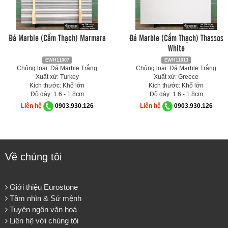
Đá Marble (Cẩm Thạch) Marmara
Đá Marble (Cẩm Thạch) Thassos
White
EWH11007
EWH11013
Chủng loại: Đá Marble Trắng
Chủng loại: Đá Marble Trắng
Xuất xứ: Turkey
Xuất xứ: Greece
Kích thước: Khổ lớn
Kích thước: Khổ lớn
Độ dày: 1.6 - 1.8cm
Độ dày: 1.6 - 1.8cm
Liên hệ
0903.930.126
Liên hệ
0903.930.126
Về chúng tôi
Giới thiệu Eurostone
Tầm nhìn & Sứ mệnh
Tuyên ngôn văn hoá
Liên hệ với chúng tôi