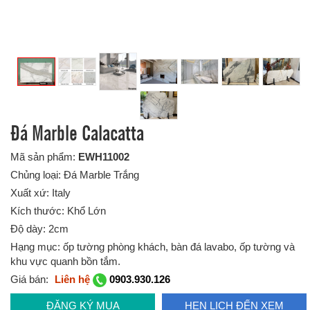
Đá Marble Calacatta
Mã sản phẩm:
EWH11002
Chủng loại: Đá Marble Trắng
Xuất xứ: Italy
Kích thước: Khổ Lớn
Độ dày: 2cm
Hạng mục: ốp tường phòng khách, bàn đá lavabo, ốp tường và
khu vực quanh bồn tắm.
Giá bán:
Liên hệ
0903.930.126
ĐĂNG KÝ MUA
HẸN LỊCH ĐẾN XEM