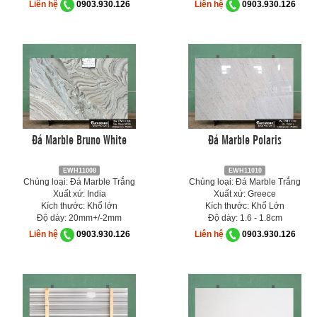
Liên hệ
0903.930.126
Liên hệ
0903.930.126
Đá Marble Bruno White
Đá Marble Polaris
EWH11008
EWH11010
Chủng loại: Đá Marble Trắng
Chủng loại: Đá Marble Trắng
Xuất xứ: India
Xuất xứ: Greece
Kích thước: Khổ lớn
Kích thước: Khổ Lớn
Độ dày: 20mm+/-2mm
Độ dày: 1.6 - 1.8cm
Liên hệ
0903.930.126
Liên hệ
0903.930.126