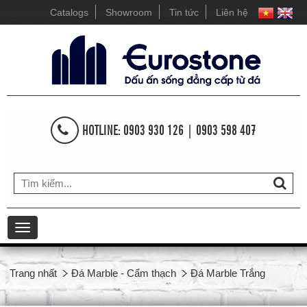
Catalogs
Showroom
Tin tức
Liên hệ
HOTLINE: 0903 930 126 | 0903 598 407
Toggle
navigation
Trang nhất
Đá Marble - Cẩm thạch
Đá Marble Trắng